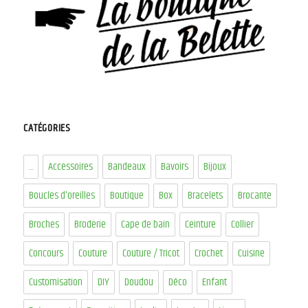
CATÉGORIES
...
Accessoires
Bandeaux
Bavoirs
Bijoux
Boucles d'oreilles
Boutique
Box
Bracelets
Brocante
Broches
Broderie
Cape de bain
Ceinture
Collier
Concours
Couture
Couture / Tricot
Crochet
Cuisine
Customisation
DIY
Doudou
Déco
Enfant