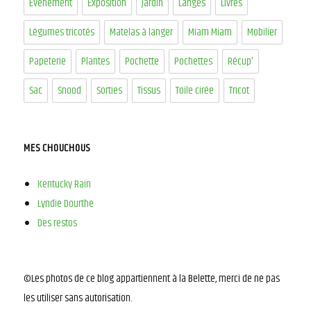
Evénement
Exposition
Jardin
Langes
Livres
Légumes tricotés
Matelas à langer
Miam Miam
Mobilier
Papeterie
Plantes
Pochette
Pochettes
Récup'
Sac
Snood
Sorties
Tissus
Toile cirée
Tricot
MES CHOUCHOUS
Kentucky Rain
Lyndie Dourthe
Des restos
©Les photos de ce blog appartiennent à la Belette, merci de ne pas
les utiliser sans autorisation.