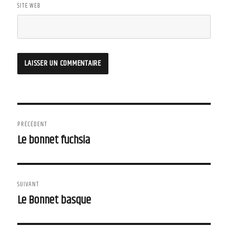
SITE WEB
Navigation
PRÉCÉDENT
de
Le bonnet fuchsia
Article
précédent :
l'article
SUIVANT
Le Bonnet basque
Article
suivant :