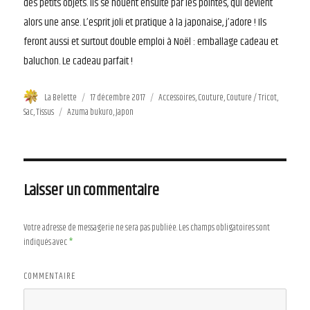
des petits objets. Ils se nouent ensuite par les pointes, qui devient
alors une anse. L’esprit joli et pratique à la japonaise, j’adore ! Ils
feront aussi et surtout double emploi à Noël : emballage cadeau et
baluchon. Le cadeau parfait !
Auteur
La Belette
Publié
17 décembre 2017
Catégories
Accessoires
,
Couture
,
Couture / Tricot
,
Sac
,
Tissus
Étiquettes
Azuma bukuro
le
,
Japon
Laisser un commentaire
Votre adresse de messagerie ne sera pas publiée.
Les champs obligatoires sont
indiqués avec
*
COMMENTAIRE