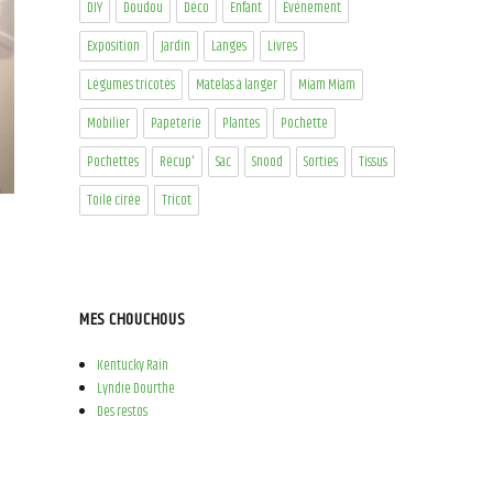
DIY
Doudou
Déco
Enfant
Evénement
Exposition
Jardin
Langes
Livres
Légumes tricotés
Matelas à langer
Miam Miam
Mobilier
Papeterie
Plantes
Pochette
Pochettes
Récup'
Sac
Snood
Sorties
Tissus
Toile cirée
Tricot
MES CHOUCHOUS
Kentucky Rain
Lyndie Dourthe
Des restos