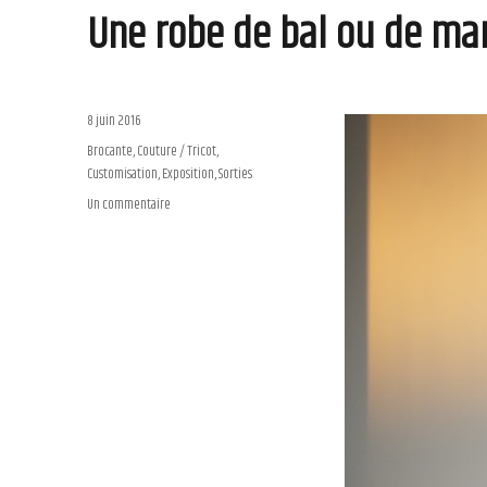
Une robe de bal ou de mar
Publié
8 juin 2016
le
Catégories
Brocante
,
Couture / Tricot
,
Customisation
,
Exposition
,
Sorties
Un commentaire
sur
Une
robe
de
bal
ou
de
mariée
?