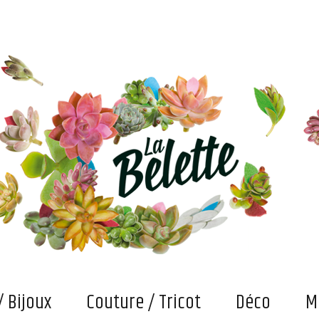
s. Et puis des bricolages et confections "fait main" qui attendent maintenant qu'on les fasse vivre
/ Bijoux
Couture / Tricot
Déco
M