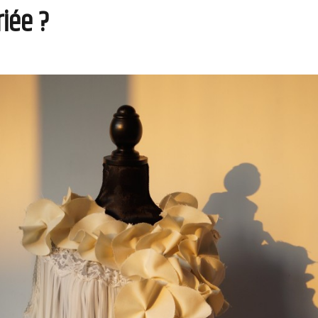
iée ?