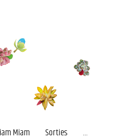
…
iam Miam
Sorties
…