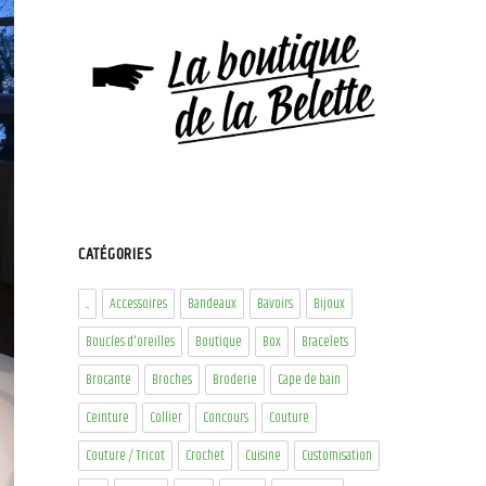
CATÉGORIES
...
Accessoires
Bandeaux
Bavoirs
Bijoux
Boucles d'oreilles
Boutique
Box
Bracelets
Brocante
Broches
Broderie
Cape de bain
Ceinture
Collier
Concours
Couture
Couture / Tricot
Crochet
Cuisine
Customisation