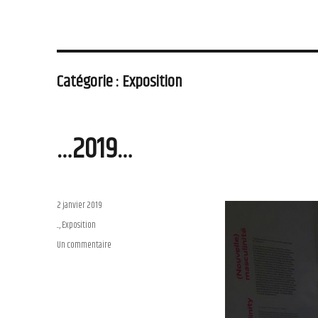
Catégorie : Exposition
…2019…
Publié
2 janvier 2019
le
Catégories
...
,
Exposition
Un commentaire
sur
…
2019…