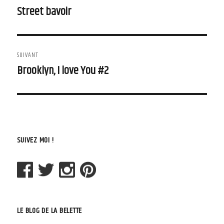
de
Street bavoir
Article
précédent :
l'article
SUIVANT
Brooklyn, I love You #2
Article
suivant :
SUIVEZ MOI !
LE BLOG DE LA BELETTE