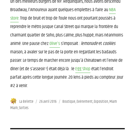
un des meilleurs burgers de NY. Requinqués, nous avons descendu
Broadway, l’Amoureux ayant quelques emplettes à faire au
NBA
store
. Trop de bruit et trop de foule nous ont pourtant poussés à
reprendre le métro jusque Canal Street qui marque la frontière du
charmant quartier de Soho, plus calme, plus huppé, mais néanmoins
animé. Une pause chez
Olive’s
s’imposait :
lemonade
et
cookies
maison, à avaler sur le pas de la porte en regardant les badauds
passer. Le temps de marcher encore jusqu’à Chinatown et l’envie de
dîner (et de s’asseoir !) était déjà là : le
Egg Shop
était l’endroit
parfait après cette longue journée. 20 kms à pieds au compteur. Jour
#2 à venir.
Auteur
La Belette
Publié
26 avril 2016
Catégories
Boutique
,
Evénement
,
Exposition
,
Miam
Miam
,
Sorties
le