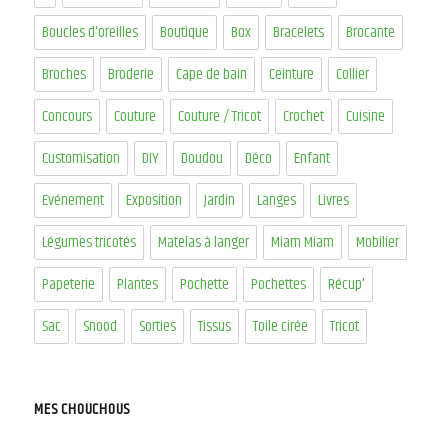
Boucles d'oreilles
Boutique
Box
Bracelets
Brocante
Broches
Broderie
Cape de bain
Ceinture
Collier
Concours
Couture
Couture / Tricot
Crochet
Cuisine
Customisation
DIY
Doudou
Déco
Enfant
Evénement
Exposition
Jardin
Langes
Livres
Légumes tricotés
Matelas à langer
Miam Miam
Mobilier
Papeterie
Plantes
Pochette
Pochettes
Récup'
Sac
Snood
Sorties
Tissus
Toile cirée
Tricot
MES CHOUCHOUS