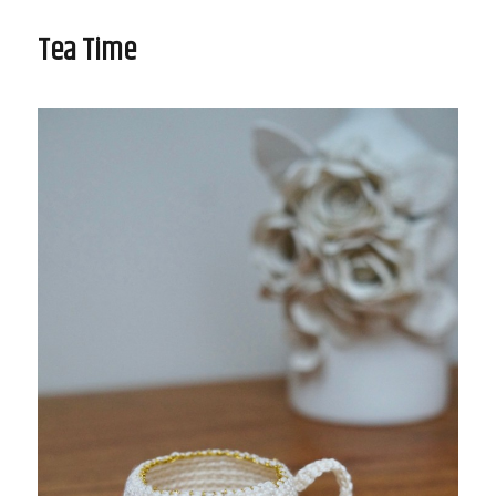
cloche
brodée
Tea Time