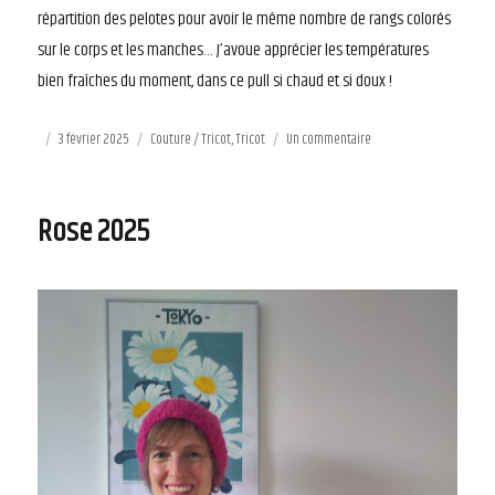
répartition des pelotes pour avoir le même nombre de rangs colorés
sur le corps et les manches… J’avoue apprécier les températures
bien fraîches du moment, dans ce pull si chaud et si doux !
Publié
3 février 2025
Catégories
Couture / Tricot
,
Tricot
Un commentaire
sur
le
Fins
de
pelotes
Rose 2025
=
nouveau
pull