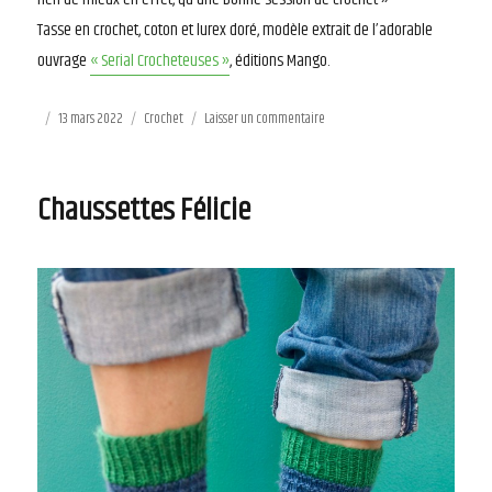
Tasse en crochet, coton et lurex doré, modèle extrait de l’adorable
ouvrage
« Serial Crocheteuses »
, éditions Mango.
Publié
13 mars 2022
Catégories
Crochet
Laisser un commentaire
sur
le
Tea
Time
Chaussettes Félicie