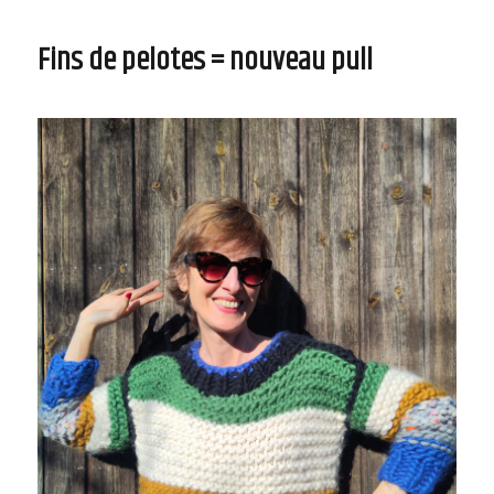
doux
et
Fins de pelotes = nouveau pull
simples