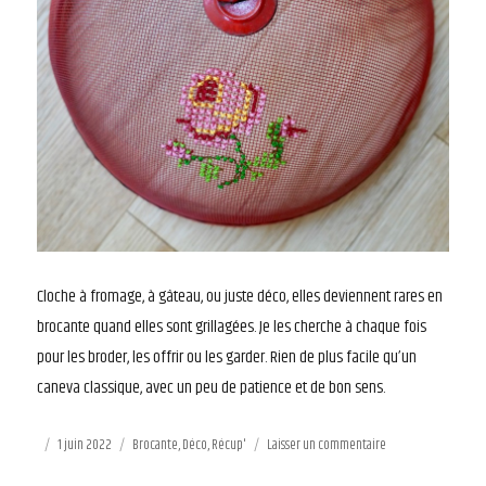
Cloche à fromage, à gâteau, ou juste déco, elles deviennent rares en
brocante quand elles sont grillagées. Je les cherche à chaque fois
pour les broder, les offrir ou les garder. Rien de plus facile qu’un
caneva classique, avec un peu de patience et de bon sens.
Publié
1 juin 2022
Catégories
Brocante
,
Déco
,
Récup'
Laisser un commentaire
sur
le
La