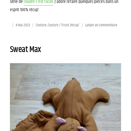
série de
Coudre c’est facile
. J’adore refaire quelques pièces dans un
esprit 100% récup’
Publié
4 mai 2023
Catégories
Couture
,
Couture / Tricot
,
Récup'
Laisser un commentaire
sur
le
Blouse
vintage
Sweat Max