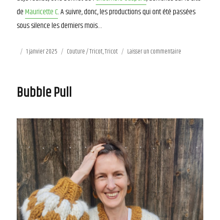
de
Mauricette C
. A suivre, donc, les productions qui ont été passées
sous silence les derniers mois…
Publié
1 janvier 2025
Catégories
Couture / Tricot
,
Tricot
Laisser un commentaire
sur
le
Rose
2025
Bubble Pull