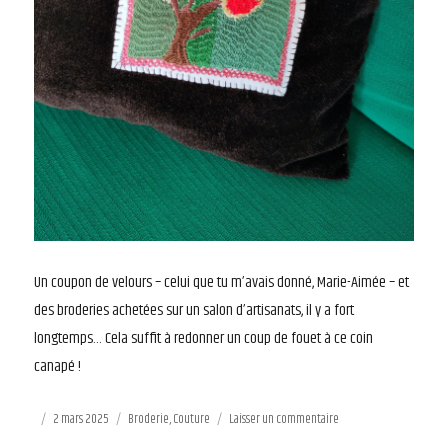
Un coupon de velours – celui que tu m’avais donné, Marie-Aimée – et
des broderies achetées sur un salon d’artisanats, il y a fort
longtemps… Cela suffit à redonner un coup de fouet à ce coin
canapé !
Publié
2 mars 2025
Catégories
Broderie
,
Couture
Laisser un commentaire
sur
le
Coussins