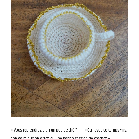
« Vous reprendrez bien un peu de thé ? » – « Oui, avec ce temps gris,
rien de mieux en effet, qu’une bonne session de crochet »