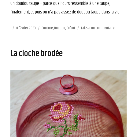
un doudou taupe – parce que l’ours ressemble à une taupe,
finalement, et puis on n’a pas assez de doudou taupe dans la vie.
Publié
8 février 2023
Catégories
Couture
,
Doudou
,
Enfant
Laisser un commentaire
sur
le
Sweat
Max
La cloche brodée