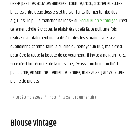
cesse pas mes activités annexes : couture, tricot, crochet et autres
bricoles entre deux dossiers et trois enfants. Dernier tombé des
aiguilles : le pull à manches ballons – ou
Social Bubble Cardigan
. C’est
tellement drôle à tricoter, le plaisir était déjà là. Le pull, une fois
réalisé, est totalement inadapté à toutes les situations de la vie
quotidienne comme faire la cuisine ou nettoyer un truc, mais c’est
peut-être là toute la beauté de ce vêtement : il invite à ne RIEN FAIRE,
si ce n’est lire, écouter de la musique, rêvasser ou boire un thé. Le
pull ultime, en somme. Dernier de l’année, mais 2024, j’arrive la tête
pleine de projets !
Publié
31 décembre 2023
Catégories
Tricot
Laisser un commentaire
sur
le
Bubble
Pull
Blouse vintage