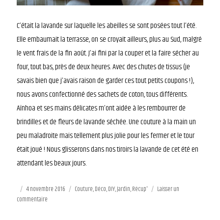
C’était la lavande sur laquelle les abeilles se sont posées tout l’été.
Elle embaumait la terrasse, on se croyait ailleurs, plus au Sud, malgré
le vent frais de la fin août. J’ai fini par la couper et la faire sécher au
four, tout bas, près de deux heures. Avec des chutes de tissus (je
savais bien que j’avais raison de garder ces tout petits coupons !),
nous avons confectionné des sachets de coton, tous différents.
Aïnhoa et ses mains délicates m’ont aidée à les rembourrer de
brindilles et de fleurs de lavande séchée. Une couture à la main un
peu maladroite mais tellement plus jolie pour les fermer et le tour
était joué ! Nous glisserons dans nos tiroirs la lavande de cet été en
attendant les beaux jours.
Publié
4 novembre 2016
Catégories
Couture
,
Déco
,
DIY
,
Jardin
,
Récup'
Laisser un
commentaire
le
sur
La
lavande