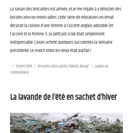
La saison des brocantes est arrivée, et je me régale à y dénicher des
bricoles
plus ou
moins utiles. Cette série de miniatures en émail
décorait la cuisine d’une femme à l’accent anglais adorable (et
l’accent et la femme !). Le petit pot à lait était simplement
indispensable. J’avais acheté quelques succulentes la semaine
précédente. Le match entre les deux était parfait !
Publié
13 avril 2019
Catégories
Brocante
,
Déco
,
Jardin
,
Plantes
,
Récup'
Laisser un
commentaire
le
sur
Brocante
+
Succulentes
La lavande de l’été en sachet d’hiver
=
<3