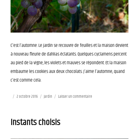
C’est l’automne. Le jardin se recouvre de feuilles et la maison devient
à nouveau fleurie de dahlias éclatants. Quelques cyclamens percent
au pied de la vigne, les violets et mauves se répondent. Et la maison
embaume les cookies aux deux chocolats. J’aime l’automne, quand
c’est comme cela.
Publié
2 octobre 2016
Catégories
Jardin
Laisser un commentaire
sur
le
Instants
d’automne
Instants choisis