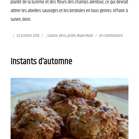
planté de la luzerne et des fleurs des champs alentour, ce qui devrait
attirer les abeilles sauvages et les bestioles en tous genres. Affaire à
suivre, donc.
Publié
23 octobre 2016
Catégories
...
,
Cuisine
,
Déco
,
Jardin
,
Miam Miam
Un commentaire
sur
le
Maman
in,
Papa
Instants d’automne
out