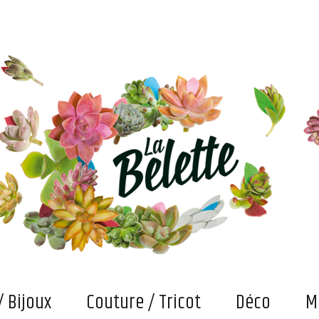
s. Et puis des bricolages et confections "fait main" qui attendent maintenant qu'on les fasse vivre
/ Bijoux
Couture / Tricot
Déco
M