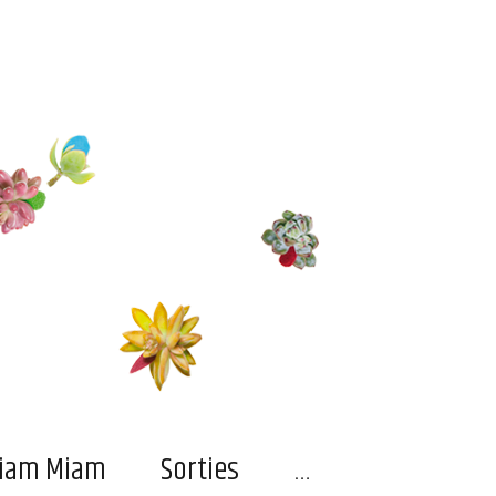
…
iam Miam
Sorties
…