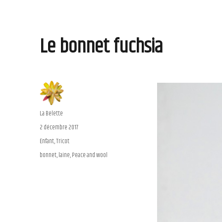
Le bonnet fuchsia
Auteur
La Belette
Publié
2 décembre 2017
le
Catégories
Enfant
,
Tricot
Étiquettes
bonnet
,
laine
,
Peace and wool