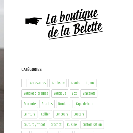
CATÉGORIES
...
Accessoires
Bandeaux
Bavoirs
Bijoux
Boucles d'oreilles
Boutique
Box
Bracelets
Brocante
Broches
Broderie
Cape de bain
Ceinture
Collier
Concours
Couture
Couture / Tricot
Crochet
Cuisine
Customisation