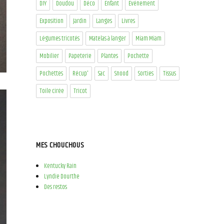
DIY
Doudou
Déco
Enfant
Evénement
Exposition
Jardin
Langes
Livres
Légumes tricotés
Matelas à langer
Miam Miam
Mobilier
Papeterie
Plantes
Pochette
Pochettes
Récup'
Sac
Snood
Sorties
Tissus
Toile cirée
Tricot
MES CHOUCHOUS
Kentucky Rain
Lyndie Dourthe
Des restos