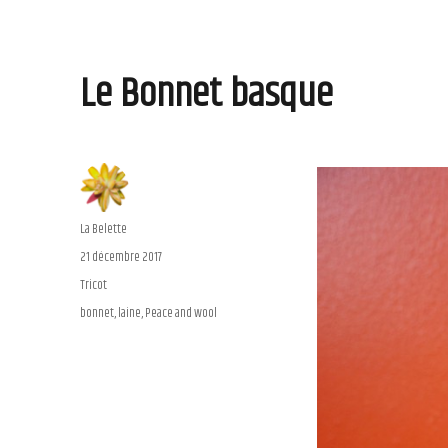
Le Bonnet basque
Auteur
La Belette
Publié
21 décembre 2017
le
Catégories
Tricot
Étiquettes
bonnet
,
laine
,
Peace and wool