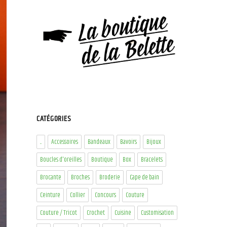
CATÉGORIES
...
Accessoires
Bandeaux
Bavoirs
Bijoux
Boucles d'oreilles
Boutique
Box
Bracelets
Brocante
Broches
Broderie
Cape de bain
Ceinture
Collier
Concours
Couture
Couture / Tricot
Crochet
Cuisine
Customisation