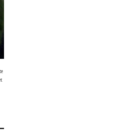
te
êt