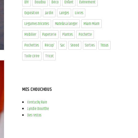
DIY
Doudou
Déco
Enfant
Evénement
Exposition
Jardin
Langes
Livres
Légumes tricotés
Matelas à langer
Miam Miam
Mobilier
Papeterie
Plantes
Pochette
Pochettes
Récup'
Sac
Snood
Sorties
Tissus
Toile cirée
Tricot
MES CHOUCHOUS
Kentucky Rain
Lyndie Dourthe
Des restos