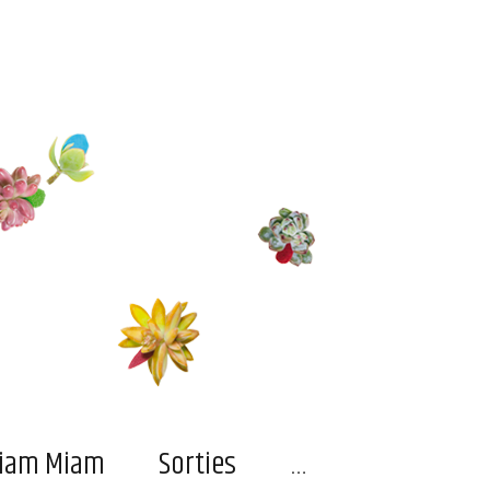
…
iam Miam
Sorties
…