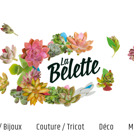
s. Et puis des bricolages et confections "fait main" qui attendent maintenant qu'on les fasse vivre
/ Bijoux
Couture / Tricot
Déco
M