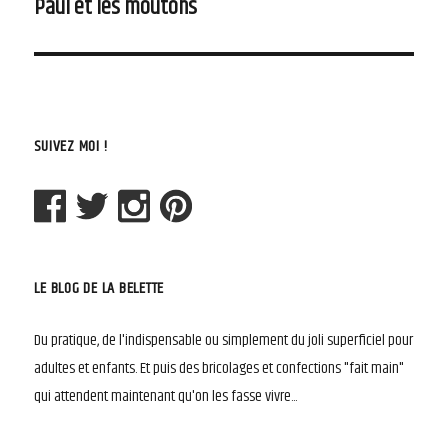
Paul et les moutons
Article
suivant :
SUIVEZ MOI !
LE BLOG DE LA BELETTE
Du pratique, de l'indispensable ou simplement du joli superficiel pour
adultes et enfants. Et puis des bricolages et confections "fait main"
qui attendent maintenant qu'on les fasse vivre...