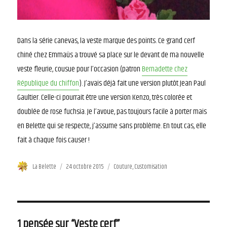
Dans la série canevas, la veste marque des points. Ce grand cerf
chiné chez Emmaüs a trouvé sa place sur le devant de ma nouvelle
veste fleurie, cousue pour l’occasion (patron
Bernadette chez
République du chiffon
). J’avais déjà fait une version plutôt Jean Paul
Gaultier. Celle-ci pourrait être une version Kenzo, très colorée et
doublée de rose fuchsia. Je l’avoue, pas toujours facile à porter mais
en Belette qui se respecte, j’assume sans problème. En tout cas, elle
fait à chaque fois causer !
Auteur
La Belette
Publié
24 octobre 2015
Catégories
Couture
,
Customisation
le
1 pensée sur “Veste cerf”