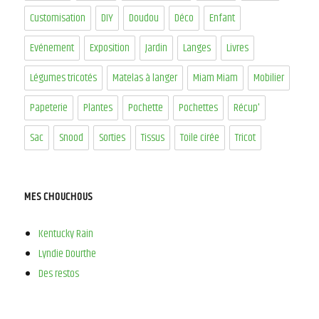
Customisation
DIY
Doudou
Déco
Enfant
Evénement
Exposition
Jardin
Langes
Livres
Légumes tricotés
Matelas à langer
Miam Miam
Mobilier
Papeterie
Plantes
Pochette
Pochettes
Récup'
Sac
Snood
Sorties
Tissus
Toile cirée
Tricot
MES CHOUCHOUS
Kentucky Rain
Lyndie Dourthe
Des restos