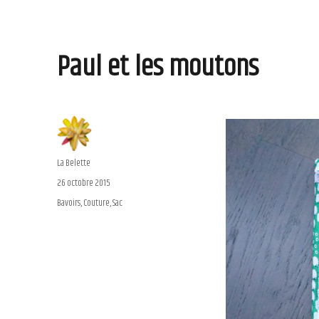
Paul et les moutons
Auteur
La Belette
Publié
26 octobre 2015
le
Catégories
Bavoirs
,
Couture
,
Sac