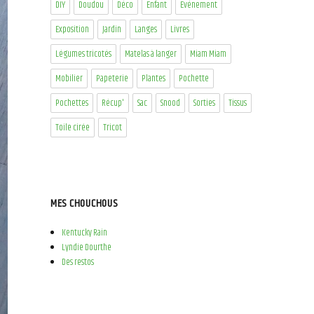
DIY
Doudou
Déco
Enfant
Evénement
Exposition
Jardin
Langes
Livres
Légumes tricotés
Matelas à langer
Miam Miam
Mobilier
Papeterie
Plantes
Pochette
Pochettes
Récup'
Sac
Snood
Sorties
Tissus
Toile cirée
Tricot
MES CHOUCHOUS
Kentucky Rain
Lyndie Dourthe
Des restos