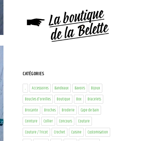
CATÉGORIES
...
Accessoires
Bandeaux
Bavoirs
Bijoux
Boucles d'oreilles
Boutique
Box
Bracelets
Brocante
Broches
Broderie
Cape de bain
Ceinture
Collier
Concours
Couture
Couture / Tricot
Crochet
Cuisine
Customisation