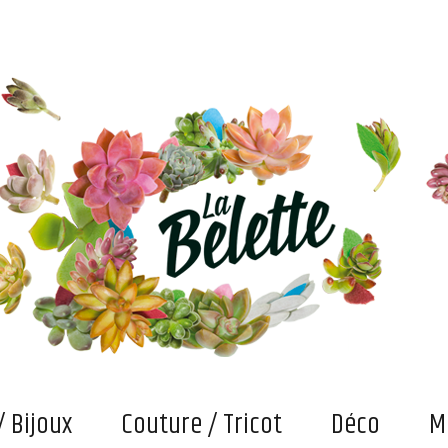
s. Et puis des bricolages et confections "fait main" qui attendent maintenant qu'on les fasse vivre
/ Bijoux
Couture / Tricot
Déco
M