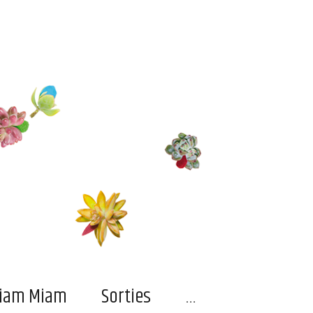
…
iam Miam
Sorties
…