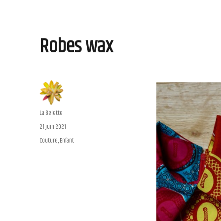
Robes wax
Auteur
La Belette
Publié
21 juin 2021
le
Catégories
Couture
,
Enfant