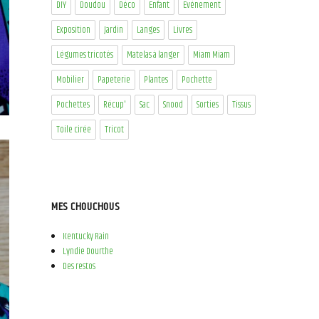
DIY
Doudou
Déco
Enfant
Evénement
Exposition
Jardin
Langes
Livres
Légumes tricotés
Matelas à langer
Miam Miam
Mobilier
Papeterie
Plantes
Pochette
Pochettes
Récup'
Sac
Snood
Sorties
Tissus
Toile cirée
Tricot
MES CHOUCHOUS
Kentucky Rain
Lyndie Dourthe
Des restos