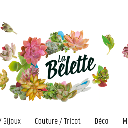
s. Et puis des bricolages et confections "fait main" qui attendent maintenant qu'on les fasse vivre
/ Bijoux
Couture / Tricot
Déco
M