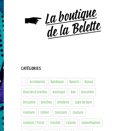
CATÉGORIES
...
Accessoires
Bandeaux
Bavoirs
Bijoux
Boucles d'oreilles
Boutique
Box
Bracelets
Brocante
Broches
Broderie
Cape de bain
Ceinture
Collier
Concours
Couture
Couture / Tricot
Crochet
Cuisine
Customisation