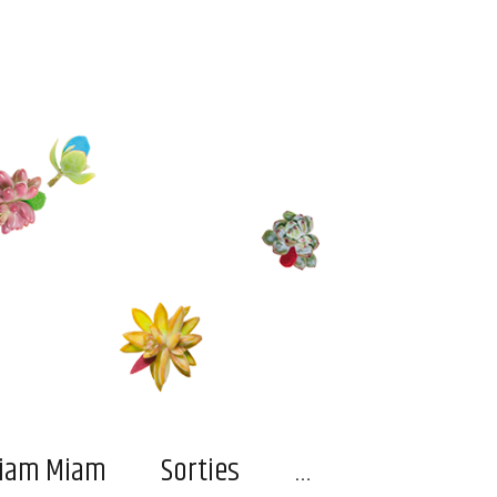
…
iam Miam
Sorties
…