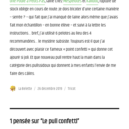
Une Poule à Petits Pas
, laine chez
Mespelotes
et
Kalidou
, rupture de
stock oblige en cours de route. Je dois tricoter d’une certaine manière
– serrée ? – qui fait que j’ai manqué de laine alors même que j’avais
fait mon échantillon – en bonne élève – et suivi à la lettre les
instructions… bref, j’ai utilisé 6 pelotes au lieu des 4
recommandées… le mystère subsiste. Toujours est-il que j’ai
découvert avec plaisir ce fameux « point confetti » qui donne cet
ajouré si joli. Et que nouveau pull rentre haut la main dans la
catégorie des pullssidoux qui donnent à mes enfants l’envie de me
faire des câlins.
Auteur
La Belette
Publié
26 décembre 2019
Catégories
Tricot
le
1 pensée sur “Le pull confetti”