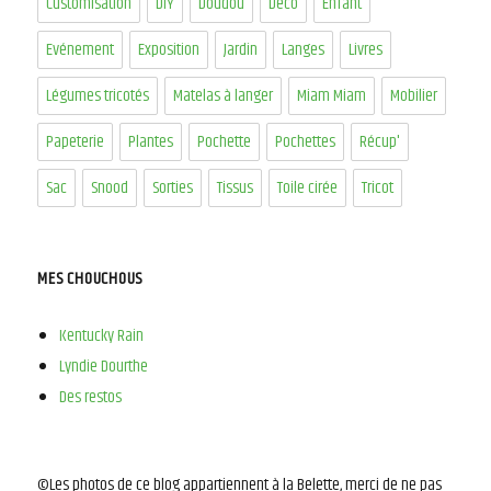
Customisation
DIY
Doudou
Déco
Enfant
Evénement
Exposition
Jardin
Langes
Livres
Légumes tricotés
Matelas à langer
Miam Miam
Mobilier
Papeterie
Plantes
Pochette
Pochettes
Récup'
Sac
Snood
Sorties
Tissus
Toile cirée
Tricot
MES CHOUCHOUS
Kentucky Rain
Lyndie Dourthe
Des restos
©Les photos de ce blog appartiennent à la Belette, merci de ne pas