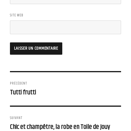
SITE WEB
Navigation
PRÉCÉDENT
de
Tutti frutti
Article
précédent :
l'article
SUIVANT
Chic et champêtre, la robe en Toile de Jouy
Article