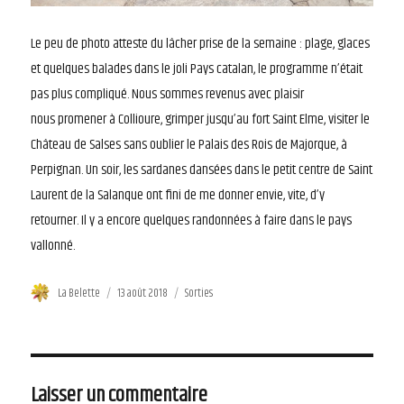
Le peu de photo atteste du lâcher prise de la semaine : plage, glaces
et quelques balades dans le joli Pays catalan, le programme n’était
pas plus compliqué. Nous sommes revenus avec plaisir
nous promener à Collioure, grimper jusqu’au fort Saint Elme, visiter le
Château de Salses sans oublier le Palais des Rois de Majorque, à
Perpignan. Un soir, les sardanes dansées dans le petit centre de Saint
Laurent de la Salanque ont fini de me donner envie, vite, d’y
retourner. Il y a encore quelques randonnées à faire dans le pays
vallonné.
Auteur
La Belette
Publié
13 août 2018
Catégories
Sorties
le
Laisser un commentaire