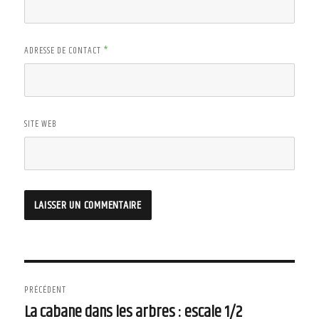
ADRESSE DE CONTACT
*
SITE WEB
Navigation
PRÉCÉDENT
de
La cabane dans les arbres : escale 1/2
Article