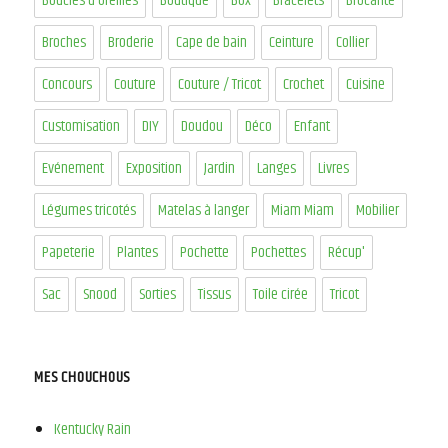
Boucles d'oreilles
Boutique
Box
Bracelets
Brocante
Broches
Broderie
Cape de bain
Ceinture
Collier
Concours
Couture
Couture / Tricot
Crochet
Cuisine
Customisation
DIY
Doudou
Déco
Enfant
Evénement
Exposition
Jardin
Langes
Livres
Légumes tricotés
Matelas à langer
Miam Miam
Mobilier
Papeterie
Plantes
Pochette
Pochettes
Récup'
Sac
Snood
Sorties
Tissus
Toile cirée
Tricot
MES CHOUCHOUS
Kentucky Rain