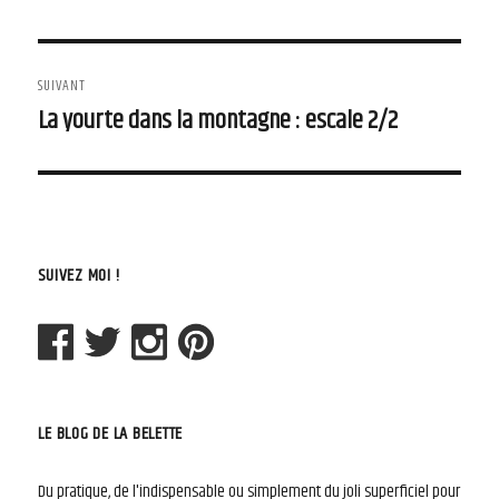
précédent :
l'article
SUIVANT
La yourte dans la montagne : escale 2/2
Article
suivant :
SUIVEZ MOI !
LE BLOG DE LA BELETTE
Du pratique, de l'indispensable ou simplement du joli superficiel pour