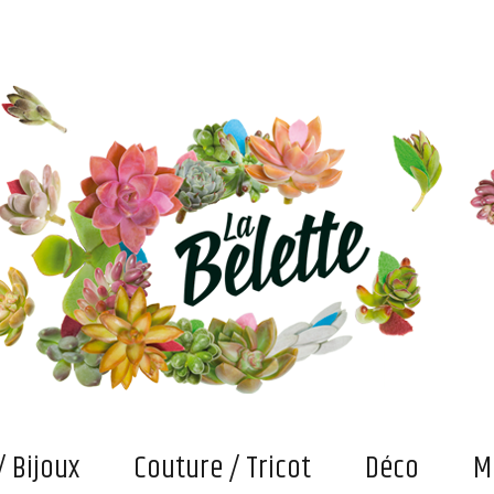
s. Et puis des bricolages et confections "fait main" qui attendent maintenant qu'on les fasse vivre
/ Bijoux
Couture / Tricot
Déco
M