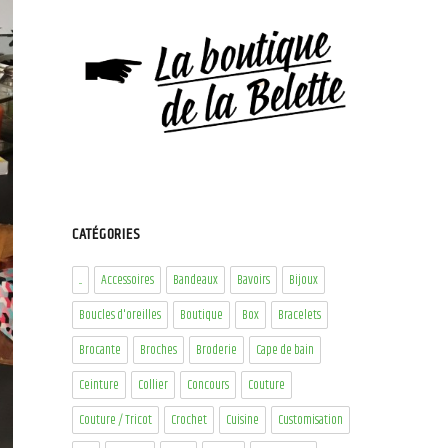
CATÉGORIES
...
Accessoires
Bandeaux
Bavoirs
Bijoux
Boucles d'oreilles
Boutique
Box
Bracelets
Brocante
Broches
Broderie
Cape de bain
Ceinture
Collier
Concours
Couture
Couture / Tricot
Crochet
Cuisine
Customisation