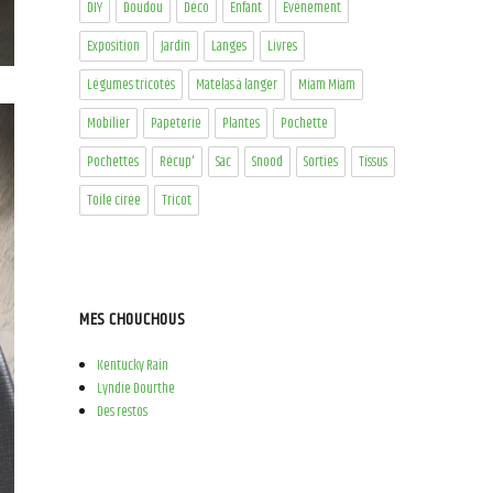
DIY
Doudou
Déco
Enfant
Evénement
Exposition
Jardin
Langes
Livres
Légumes tricotés
Matelas à langer
Miam Miam
Mobilier
Papeterie
Plantes
Pochette
Pochettes
Récup'
Sac
Snood
Sorties
Tissus
Toile cirée
Tricot
MES CHOUCHOUS
Kentucky Rain
Lyndie Dourthe
Des restos