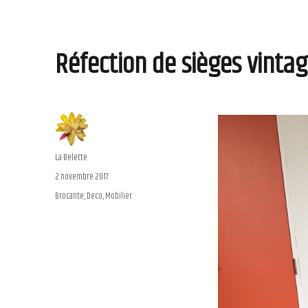
Réfection de sièges vinta
Auteur
La Belette
Publié
2 novembre 2017
le
Catégories
Brocante
,
Déco
,
Mobilier