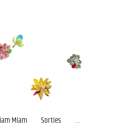
…
iam Miam
Sorties
…