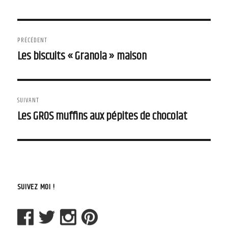
Navigation
PRÉCÉDENT
de
Les biscuits « Granola » maison
Article
précédent :
l'article
SUIVANT
Les GROS muffins aux pépites de chocolat
Article
suivant :
SUIVEZ MOI !