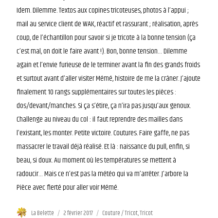
Idem. Dilemme. Textos aux copines tricoteuses, photos à l’appui ;
mail au service client de WAK, réactif et rassurant ; réalisation, après
coup, de l’échantillon pour savoir si je tricote à la bonne tension (ça
c’est mal, on doit le faire avant !). Bon, bonne tension… Dilemme
again et l’envie furieuse de le terminer avant la fin des grands froids
et surtout avant d’aller visiter Mémé, histoire de me la crâner. J’ajoute
finalement 10 rangs supplémentaires sur toutes les pièces :
dos/devant/manches. Si ça s’étire, ça n’ira pas jusqu’aux genoux.
Challenge au niveau du col : il faut reprendre des mailles dans
l’existant, les monter. Petite victoire. Coutures. Faire gaffe, ne pas
massacrer le travail déjà réalisé. Et là : naissance du pull, enfin, si
beau, si doux. Au moment où les températures se mettent à
radoucir… Mais ce n’est pas la météo qui va m’arrêter. J’arbore la
Pièce avec fierté pour aller voir Mémé.
Auteur
La Belette
Publié
2 février 2017
Catégories
Couture / Tricot
,
Tricot