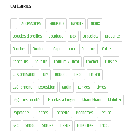
CATÉGORIES
...
Accessoires
Bandeaux
Bavoirs
Bijoux
Boucles d'oreilles
Boutique
Box
Bracelets
Brocante
Broches
Broderie
Cape de bain
Ceinture
Collier
Concours
Couture
Couture / Tricot
Crochet
Cuisine
Customisation
DIY
Doudou
Déco
Enfant
Evénement
Exposition
Jardin
Langes
Livres
Légumes tricotés
Matelas à langer
Miam Miam
Mobilier
Papeterie
Plantes
Pochette
Pochettes
Récup'
Sac
Snood
Sorties
Tissus
Toile cirée
Tricot