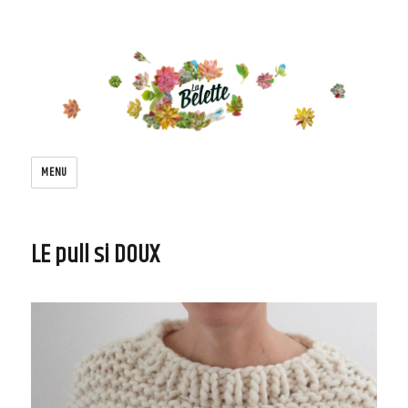
Le blog de la belette
MENU
LE pull si DOUX