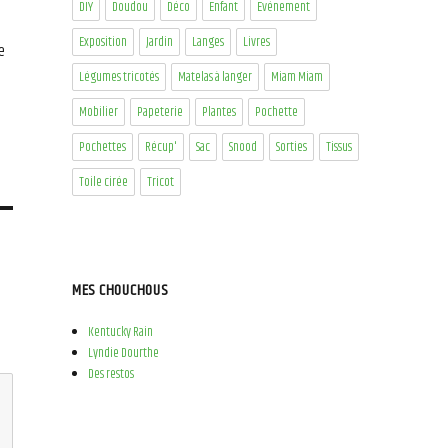
DIY
Doudou
Déco
Enfant
Evénement
Exposition
Jardin
Langes
Livres
e
Légumes tricotés
Matelas à langer
Miam Miam
Mobilier
Papeterie
Plantes
Pochette
Pochettes
Récup'
Sac
Snood
Sorties
Tissus
Toile cirée
Tricot
MES CHOUCHOUS
Kentucky Rain
Lyndie Dourthe
Des restos