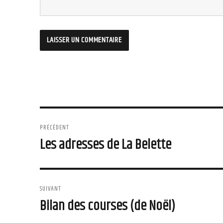
Navigation
PRÉCÉDENT
de
Les adresses de La Belette
Article
précédent :
l'article
SUIVANT
Bilan des courses (de Noël)
Article
suivant :