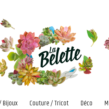
s. Et puis des bricolages et confections "fait main" qui attendent maintenant qu'on les fasse vivre
/ Bijoux
Couture / Tricot
Déco
M