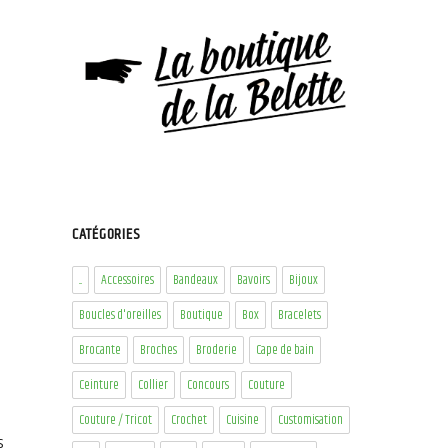
CATÉGORIES
...
Accessoires
Bandeaux
Bavoirs
Bijoux
Boucles d'oreilles
Boutique
Box
Bracelets
Brocante
Broches
Broderie
Cape de bain
Ceinture
Collier
Concours
Couture
Couture / Tricot
Crochet
Cuisine
Customisation
s