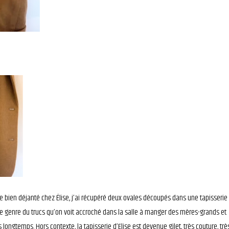
re bien déjanté chez Élise, j’ai récupéré deux ovales découpés dans une tapisserie
e genre du trucs qu’on voit accroché dans la salle à manger des mères-grands et
longtemps. Hors contexte, la tapisserie d’Elise est devenue gilet, très couture, trè