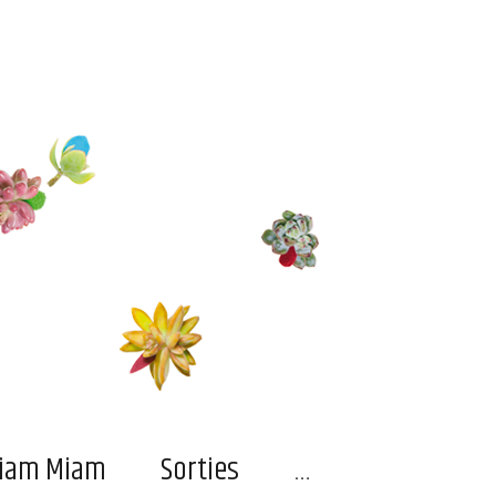
…
iam Miam
Sorties
…