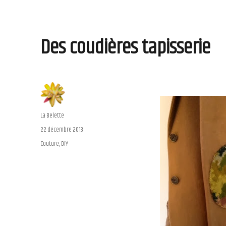
Des coudières tapisserie
Auteur
La Belette
Publié
22 décembre 2013
le
Catégories
Couture
,
DIY