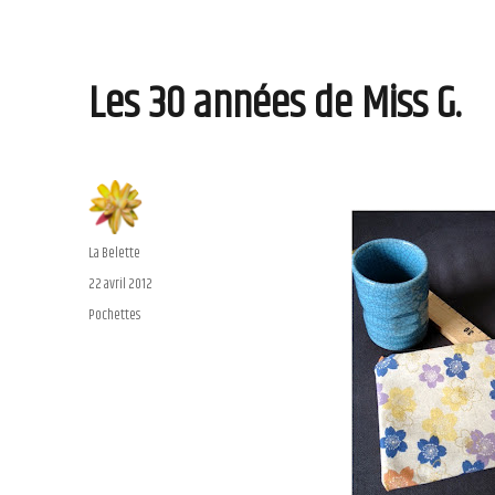
Les 30 années de Miss G.
Auteur
La Belette
Publié
22 avril 2012
le
Catégories
Pochettes