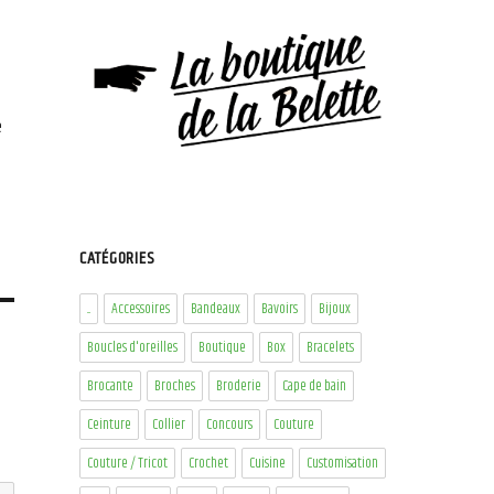
e
CATÉGORIES
...
Accessoires
Bandeaux
Bavoirs
Bijoux
Boucles d'oreilles
Boutique
Box
Bracelets
Brocante
Broches
Broderie
Cape de bain
Ceinture
Collier
Concours
Couture
Couture / Tricot
Crochet
Cuisine
Customisation