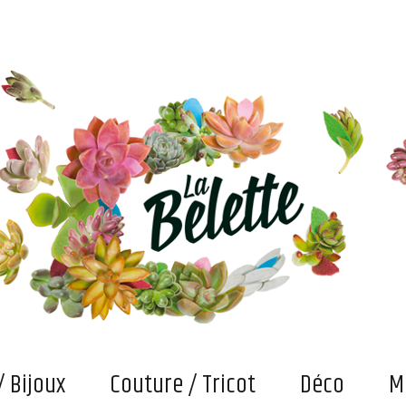
s. Et puis des bricolages et confections "fait main" qui attendent maintenant qu'on les fasse vivre
/ Bijoux
Couture / Tricot
Déco
M