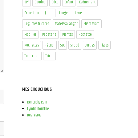
DIY
Doudou
Déco
Enfant
Evénement
Exposition
Jardin
Langes
Livres
Légumes tricotés
Matelas à langer
Miam Miam
Mobilier
Papeterie
Plantes
Pochette
Pochettes
Récup'
Sac
Snood
Sorties
Tissus
Toile cirée
Tricot
MES CHOUCHOUS
Kentucky Rain
Lyndie Dourthe
Des restos