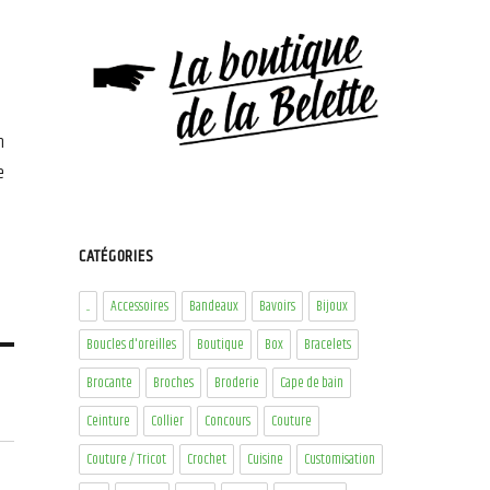
n
e
CATÉGORIES
...
Accessoires
Bandeaux
Bavoirs
Bijoux
Boucles d'oreilles
Boutique
Box
Bracelets
Brocante
Broches
Broderie
Cape de bain
Ceinture
Collier
Concours
Couture
Couture / Tricot
Crochet
Cuisine
Customisation