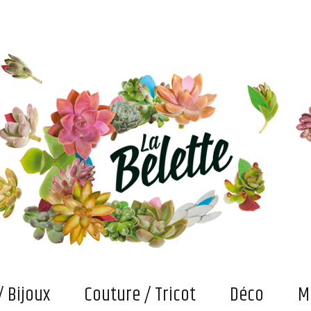
s. Et puis des bricolages et confections "fait main" qui attendent maintenant qu'on les fasse vivre
/ Bijoux
Couture / Tricot
Déco
M