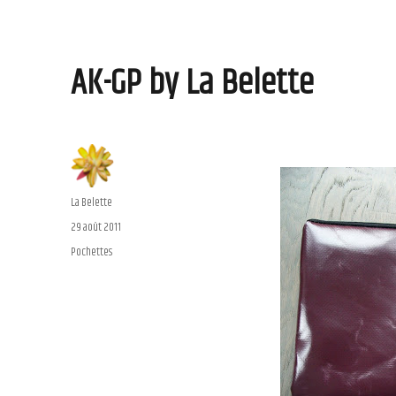
AK-GP by La Belette
Auteur
La Belette
Publié
29 août 2011
le
Catégories
Pochettes