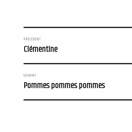
Navigation
PRÉCÉDENT
de
Clémentine
Article
précédent :
l'article
SUIVANT
Pommes pommes pommes
Article
suivant :