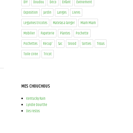
DIY
Doudou
Déco
Enfant
Evénement
Exposition
Jardin
Langes
Livres
Légumes tricotés
Matelas à langer
Miam Miam
Mobilier
Papeterie
Plantes
Pochette
Pochettes
Récup'
Sac
Snood
Sorties
Tissus
Toile cirée
Tricot
MES CHOUCHOUS
Kentucky Rain
Lyndie Dourthe
Des restos