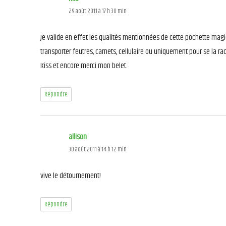
29 août 2011 à 17 h 30 min
Je valide en effet les qualités mentionnées de cette pochette magiq
transporter feutres, carnets, cellulaire ou uniquement pour se la ra
Kiss et encore merci mon belet.
Répondre
allison
dit :
30 août 2011 à 14 h 12 min
vive le détournement!
Répondre