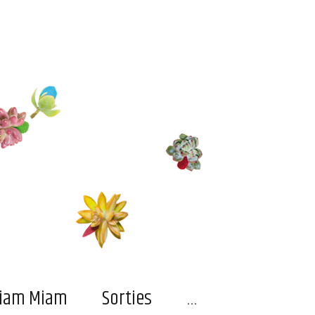
…
iam Miam
Sorties
…