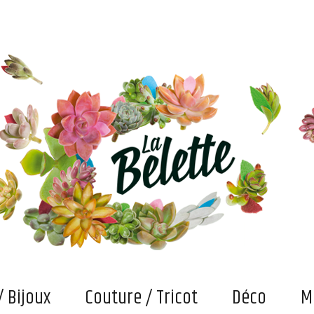
s. Et puis des bricolages et confections "fait main" qui attendent maintenant qu'on les fasse vivre
/ Bijoux
Couture / Tricot
Déco
M