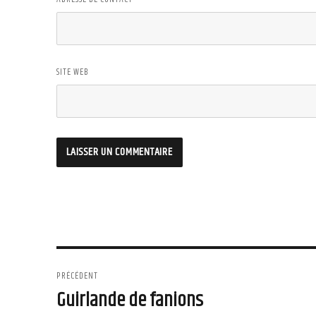
SITE WEB
Navigation
PRÉCÉDENT
de
Guirlande de fanions
Article