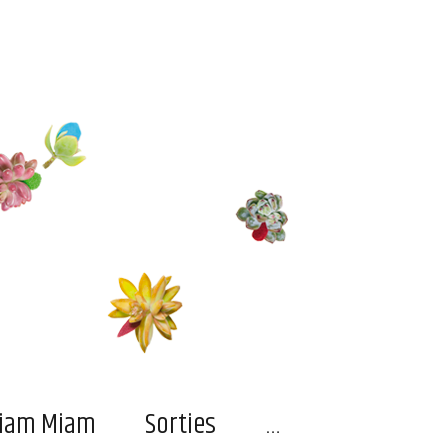
…
iam Miam
Sorties
…