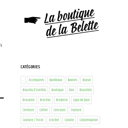
es
CATÉGORIES
...
Accessoires
Bandeaux
Bavoirs
Bijoux
Boucles d'oreilles
Boutique
Box
Bracelets
Brocante
Broches
Broderie
Cape de bain
Ceinture
Collier
Concours
Couture
Couture / Tricot
Crochet
Cuisine
Customisation