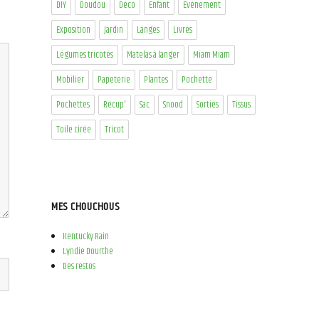
DIY
Doudou
Déco
Enfant
Evénement
Exposition
Jardin
Langes
Livres
Légumes tricotés
Matelas à langer
Miam Miam
Mobilier
Papeterie
Plantes
Pochette
Pochettes
Récup'
Sac
Snood
Sorties
Tissus
Toile cirée
Tricot
MES CHOUCHOUS
Kentucky Rain
Lyndie Dourthe
Des restos