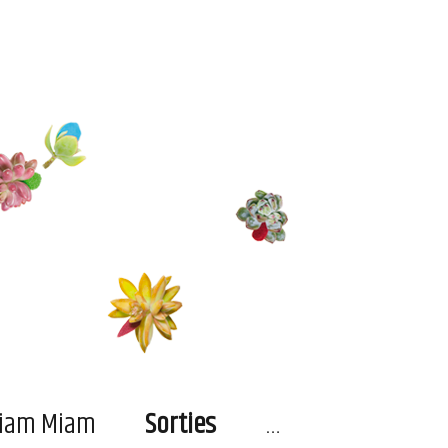
…
iam Miam
Sorties
…