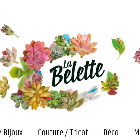
s. Et puis des bricolages et confections "fait main" qui attendent maintenant qu'on les fasse vivre
/ Bijoux
Couture / Tricot
Déco
M