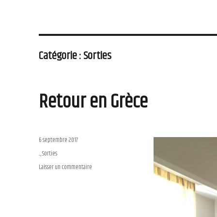
Catégorie : Sorties
Retour en Grèce
Publié
6 septembre 2017
le
Catégories
...
,
Sorties
Laisser un commentaire
sur
Retour
en
Grèce