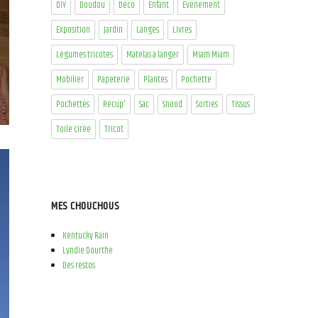
DIY
Doudou
Déco
Enfant
Evénement
Exposition
Jardin
Langes
Livres
Légumes tricotés
Matelas à langer
Miam Miam
Mobilier
Papeterie
Plantes
Pochette
Pochettes
Récup'
Sac
Snood
Sorties
Tissus
Toile cirée
Tricot
MES CHOUCHOUS
Kentucky Rain
Lyndie Dourthe
Des restos