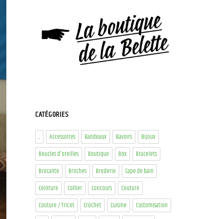
CATÉGORIES
...
Accessoires
Bandeaux
Bavoirs
Bijoux
Boucles d'oreilles
Boutique
Box
Bracelets
Brocante
Broches
Broderie
Cape de bain
Ceinture
Collier
Concours
Couture
Couture / Tricot
Crochet
Cuisine
Customisation