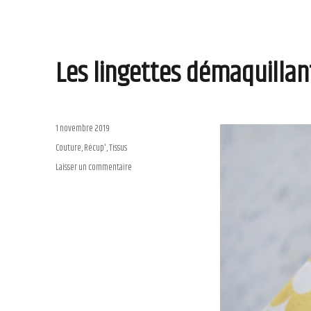
Les lingettes démaquillan
Publié
1 novembre 2019
le
Catégories
Couture
,
Récup'
,
Tissus
Laisser un commentaire
sur
Les
lingettes
démaquillantes