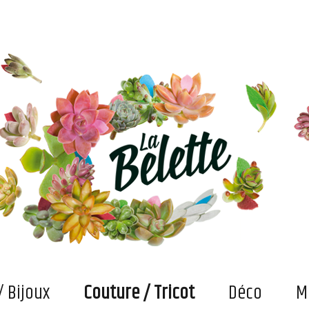
s. Et puis des bricolages et confections "fait main" qui attendent maintenant qu'on les fasse vivre
/ Bijoux
Couture / Tricot
Déco
M