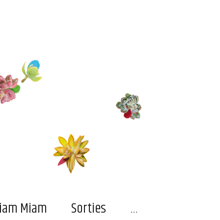
…
iam Miam
Sorties
…