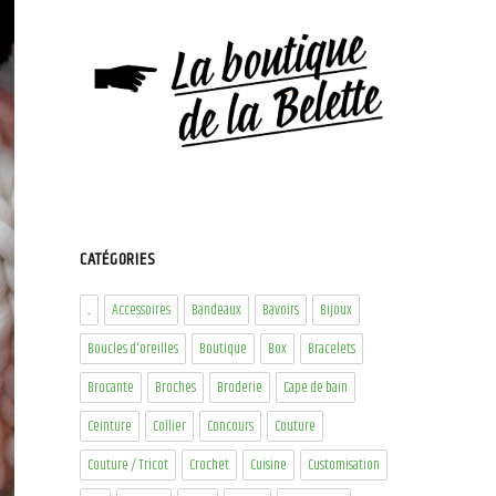
CATÉGORIES
...
Accessoires
Bandeaux
Bavoirs
Bijoux
Boucles d'oreilles
Boutique
Box
Bracelets
Brocante
Broches
Broderie
Cape de bain
Ceinture
Collier
Concours
Couture
Couture / Tricot
Crochet
Cuisine
Customisation