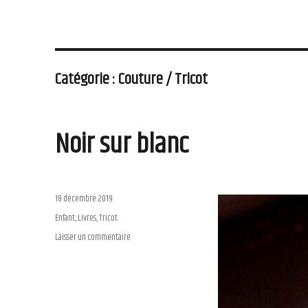
Catégorie : Couture / Tricot
Noir sur blanc
Publié
18 décembre 2019
le
Catégories
Enfant
,
Livres
,
Tricot
Laisser un commentaire
sur
Noir
sur
blanc