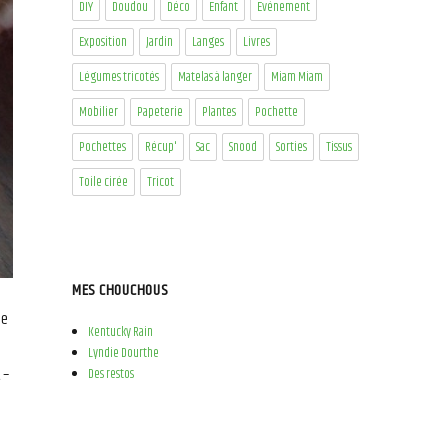
DIY
Doudou
Déco
Enfant
Evénement
Exposition
Jardin
Langes
Livres
Légumes tricotés
Matelas à langer
Miam Miam
Mobilier
Papeterie
Plantes
Pochette
Pochettes
Récup'
Sac
Snood
Sorties
Tissus
Toile cirée
Tricot
MES CHOUCHOUS
de
Kentucky Rain
Lyndie Dourthe
 –
Des restos