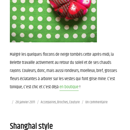
Malgré les quelques flocons de neige tombés cette après-midi, la
Belette travaille activement au retour du soleil et de ses chauds
rayons. Couleurs, donc, mais aussi rondeurs, moelleux, bref, grosses
fleurs éclatantes à arborer sur les vestes qui font grise mine. C’est
tonique, c’est chic et c’est déjà
en boutique
!
Publié
28 janvier 2011
Catégories
Accessoires
,
Broches
,
Couture
Un commentaire
sur
le
Flower
power
Shanghai style