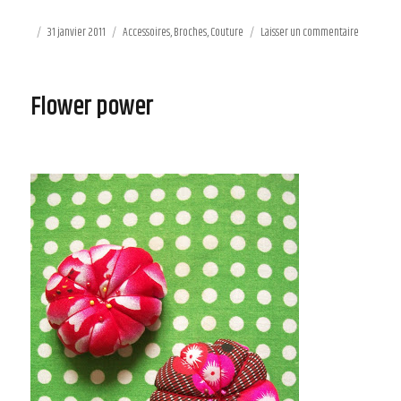
Publié
31 janvier 2011
Catégories
Accessoires
,
Broches
,
Couture
Laisser un commentaire
sur
le
Power
flower
Flower power