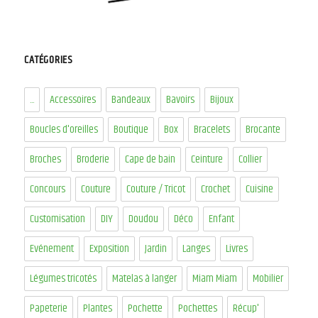
CATÉGORIES
...
Accessoires
Bandeaux
Bavoirs
Bijoux
Boucles d'oreilles
Boutique
Box
Bracelets
Brocante
Broches
Broderie
Cape de bain
Ceinture
Collier
Concours
Couture
Couture / Tricot
Crochet
Cuisine
Customisation
DIY
Doudou
Déco
Enfant
Evénement
Exposition
Jardin
Langes
Livres
Légumes tricotés
Matelas à langer
Miam Miam
Mobilier
Papeterie
Plantes
Pochette
Pochettes
Récup'