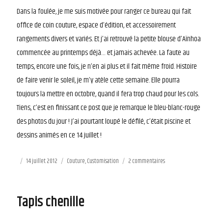
Dans la foulée, je me suis motivée pour ranger ce bureau qui fait
office de coin couture, espace d’édition, et accessoirement
rangements divers et variés. Et j’ai retrouvé la petite blouse d’Aïnhoa
commencée au printemps déjà… et jamais achevée. La faute au
temps, encore une fois, je n’en ai plus et il fait même froid. Histoire
de faire venir le soleil, je m’y atèle cette semaine. Elle pourra
toujours la mettre en octobre, quand il fera trop chaud pour les cols.
Tiens, c’est en finissant ce post que je remarque le bleu-blanc-rouge
des photos du jour ! J’ai pourtant loupé le défilé, c’était piscine et
dessins animés en ce 14 juillet !
Publié
14 juillet 2012
Catégories
Couture
,
Customisation
2 commentaires
sur
le
Bleu
blanc
rouge
Tapis chenille