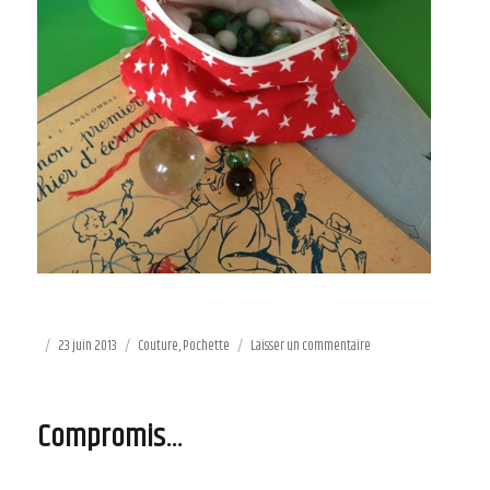
Publié
23 juin 2013
Catégories
Couture
,
Pochette
Laisser un commentaire
sur
le
Roule
ta
bille
Compromis…