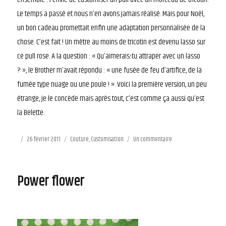
Le temps a passé et nous n’en avons jamais réalisé. Mais pour Noël,
un bon cadeau promettait enfin une adaptation personnalisée de la
chose. C’est fait ! Un mètre au moins de tricotin est devenu lasso sur
ce pull rose. A la question : « Qu’aimerais-tu attraper avec un lasso
? », le Brother m’avait répondu : « une fusée de feu d’artifice, de la
fumée type nuage ou une poule ! ». Voici la première version, un peu
étrange, je le concède mais après tout, c’est comme ça aussi qu’est
la Belette.
Publié
26 février 2011
Catégories
Couture
,
Customisation
Un commentaire
sur
le
Pull
tricotin
Power flower