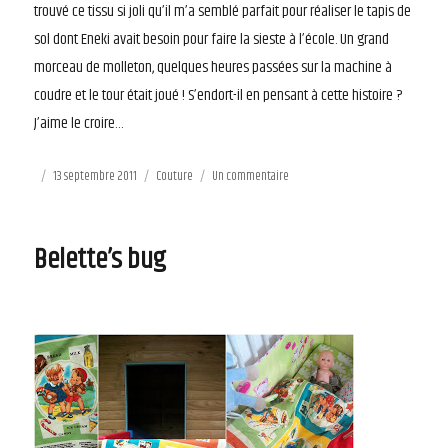
trouvé ce tissu si joli qu’il m’a semblé parfait pour réaliser le tapis de
sol dont Eneki avait besoin pour faire la sieste à l’école. Un grand
morceau de molleton, quelques heures passées sur la machine à
coudre et le tour était joué ! S’endort-il en pensant à cette histoire ?
J’aime le croire…
Publié
13 septembre 2011
Catégories
Couture
Un commentaire
sur
le
Tapis
chenille
Belette’s bug