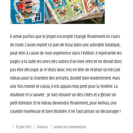
Il arrive parfois que le projet escompté change finalement en cours
de route. J’avais repéré ce pan de tissu dans une adorable boutique,
peut-être à cause de mon expérience dans l’édition. Il représente les
pages à la suite les unes des autres d’un livre retro et ne devait donc
pas être découpé. Je m’étais donc mis en tête de réaliser un très joli
rideau pour la chambre des enfants, doublé bien évidemment. Mais
une fois monté et cousu, il est apparu trop petit pour la fenêtre. La
doublure m’a sauvée : je vais réouvrir un des côtés et y glisser un
petit édredon. Et le rideau deviendra finalement, pour Aïnhoa, une
couette moelleuse et bien illustrée. Il ne faut jamais se décourager !
Publié
15 juin 2011
Catégories
Couture
Laisser un commentaire
sur