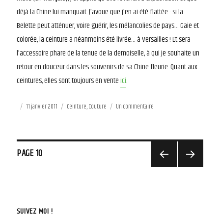
déjà la Chine lui manquait. J’avoue que j’en ai été flattée : si la
Belette peut atténuer, voire guérir, les mélancolies de pays… Gaie et
colorée, la ceinture a néanmoins été livrée… à Versailles ! Et sera
l’accessoire phare de la tenue de la demoiselle, à qui je souhaite un
retour en douceur dans les souvenirs de sa Chine fleurie. Quant aux
ceintures, elles sont toujours en vente
ici
.
Publié
11 janvier 2011
Catégories
Ceinture
,
Couture
Un commentaire
sur
le
Shanghai
style
Navigation
PAGE
10
PAGE
PAGE
des
PRÉCÉD
SUIVAN
ENTE
TE
articles
SUIVEZ MOI !